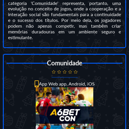
categoria 'Comunidade' representa, portanto, uma
evolução no conceito de jogos, onde a cooperação e a
interação social são fundamentais para a continuidade
e o sucesso dos títulos. Por meio dela, os jogadores
podem não apenas competir, mas também criar
memórias duradouras em um ambiente seguro e
estimulante.
Comunidade
App Web app, Android, iOS