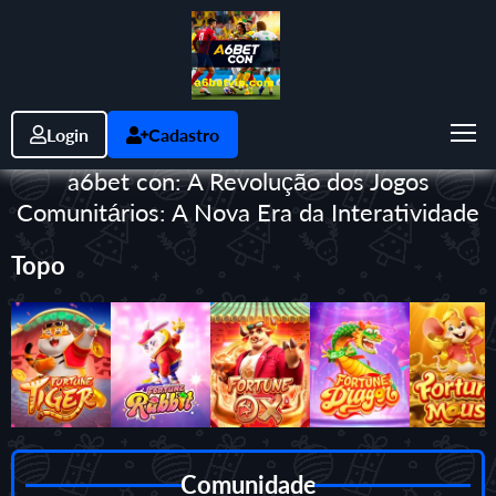
Login
Cadastro
a6bet con: A Revolução dos Jogos
Comunitários: A Nova Era da Interatividade
Topo
Comunidade